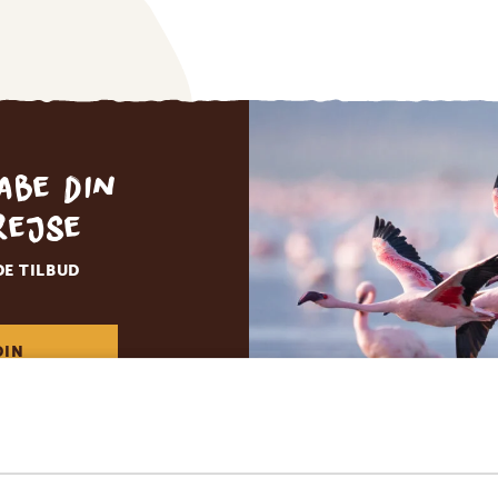
abe din
rejse
DE TILBUD
DIN