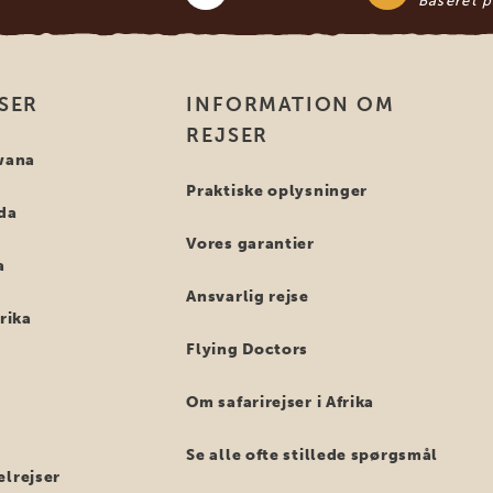
Baseret 
SER
INFORMATION OM
REJSER
swana
Praktiske oplysninger
nda
Vores garantier
a
Ansvarlig rejse
frika
Flying Doctors
Om safarirejser i Afrika
Se alle ofte stillede spørgsmål
elrejser