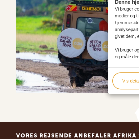
Denne hj
Vi bruger coo
medier og ti
hjemmeside 
analysepart
givet dem, e
Vi bruger og
og måle der
Vis detal
Footer
VORES REJSENDE ANBEFALER AFRIKA 