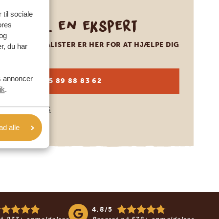
 til sociale
Ring til en ekspert
ores
og
VORES SPECIALISTER ER HER FOR AT HJÆLPE DIG
r, du har
es annoncer
DA:
+45 89 88 83 62
ik
.
KONTAKT OS
lad alle
4.8/5