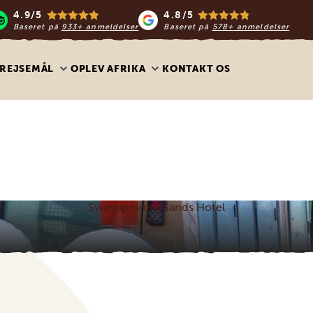
4.9/5
4.8/5
Baseret på
933+ anmeldelser
Baseret på
578+ anmeldelser
REJSEMÅL
OPLEV AFRIKA
KONTAKT OS
Swakopmund Sands Hotel