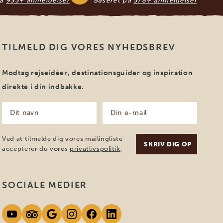
på
933+ anmeldelser
Baseret på
578+ anmeldelser
TILMELD DIG VORES NYHEDSBREV
Modtag rejseidéer, destinationsguider og inspiration
direkte i din indbakke.
Dit
Din
navn
e-
mail
(Påkrævet)
(Påkrævet)
Ved at tilmelde dig vores mailingliste
accepterer du vores
privatlivspolitik
.
SOCIALE MEDIER