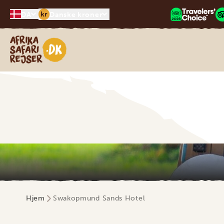
kr
DA
Danske kroner
Safari-rejser i Afrika
Hjem
Swakopmund Sands Hotel