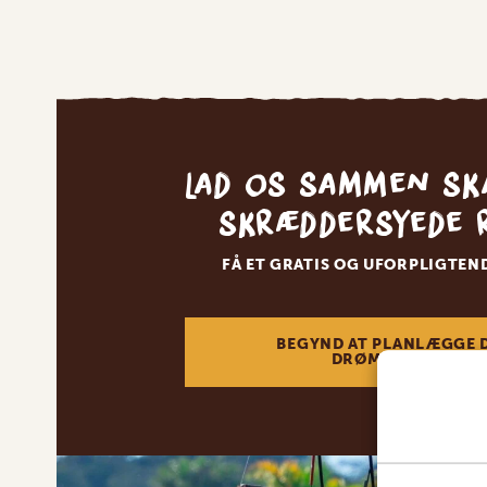
Lad os sammen sk
skræddersyede 
FÅ ET GRATIS OG UFORPLIGTEN
BEGYND AT PLANLÆGGE 
DRØMMEREJSE