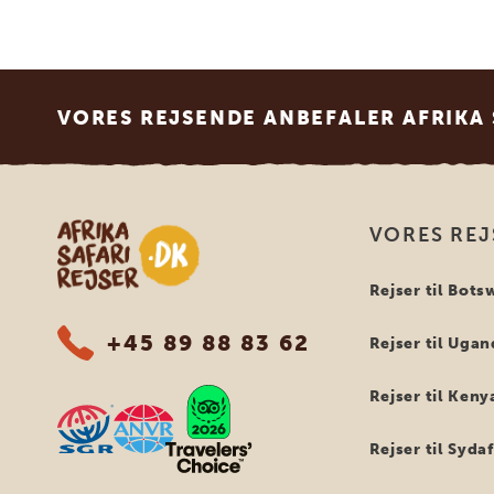
Footer
VORES REJSENDE ANBEFALER AFRIKA 
Safari-rejser i Afrika
VORES REJ
Rejser til Bot
+45 89 88 83 62
Rejser til Uga
Rejser til Keny
Rejser til Syda