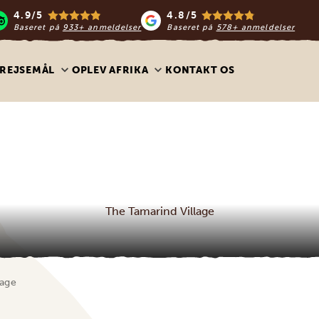
4.9/5
4.8/5
Baseret på
933+ anmeldelser
Baseret på
578+ anmeldelser
REJSEMÅL
OPLEV AFRIKA
KONTAKT OS
The Tamarind Village
lage