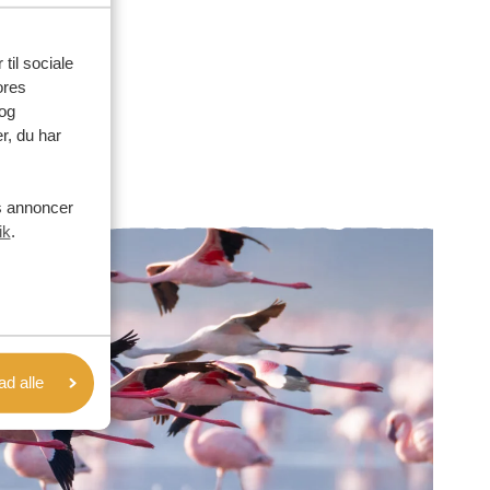
 til sociale
ores
og
r, du har
es annoncer
ik
.
lad alle