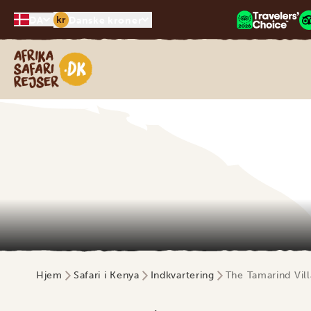
kr
DA
Danske kroner
Safari-rejser i Afrika
Hjem
Safari i Kenya
Indkvartering
The Tamarind Vil