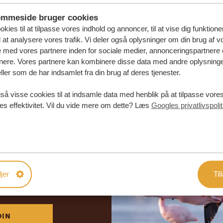
emmeside bruger cookies
kies til at tilpasse vores indhold og annoncer, til at vise dig funktioner
l at analysere vores trafik. Vi deler også oplysninger om din brug af v
med vores partnere inden for sociale medier, annonceringspartnere 
nere. Vores partnere kan kombinere disse data med andre oplysninge
ller som de har indsamlet fra din brug af deres tjenester.
så visse cookies til at indsamle data med henblik på at tilpasse vor
es effektivitet. Vil du vide mere om dette? Læs
Googles privatlivspolit
abe din
rejse
jer
Til
DE TILBUD
DIN