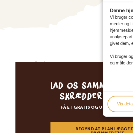
Denne hj
Vi bruger coo
medier og ti
hjemmeside 
analysepart
givet dem, e
Vi bruger og
og måle der
Lad os sammen sk
skræddersyede 
Vis detal
FÅ ET GRATIS OG UFORPLIGTEN
BEGYND AT PLANLÆGGE 