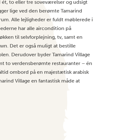
 ét, to eller tre soveværelser og udsigt
gger lige ved den berømte Tamarind
m. Alle lejligheder er fuldt møblerede i
ederne har alle aircondition på
kken til selvforplejning, tv, samt en
. Det er også muligt at bestille
olen. Derudover byder Tamarind Village
samt to verdensberømte restauranter – én
åltid ombord på en majestætisk arabisk
amarind Village en fantastisk måde at