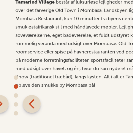
Tamarind Village
består af luksuriøse lejligheder med
over det farverige Old Town i Mombasa. Landsbyen li
Mombasa Restaurant, kun 10 minutter fra byens centru
smuk østafrikansk stil med håndlavede møbler. Lejligh
soveværelserne, eget badeværelse, et fuldt udstyret kø
rummelig veranda med udsigt over Mombasas Old Town
roomservice eller spise på havnerestauranten ved po
på moderne forretningsfaciliteter, sportsfaciliteter 
med udsigt over havet, og én, hvor du kan nyde et m
dhow (traditionel træbåd), langs kysten. Alt i alt er T
opleve den smukke by Mombasa på!