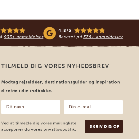
4.8/5
på
933+ anmeldelser
Baseret på
578+ anmeldelser
TILMELD DIG VORES NYHEDSBREV
Modtag rejseidéer, destinationsguider og inspiration
direkte i din indbakke.
Dit
Din
navn
e-
mail
(Påkrævet)
(Påkrævet)
Ved at tilmelde dig vores mailingliste
accepterer du vores
privatlivspolitik
.