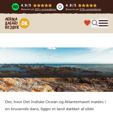
4.9/5
4.8/5
Baseret på
933+ anmeldelser
Baseret på
578+ anmeldelser
Safari-rejser i Afrika
Menu
Agulhas National Park
Hjem
Sydafrika
Nationalparker i Sydafrika
Agulhas National Park
Der, hvor Det Indiske Ocean og Atlanterhavet mødes i
en brusende dans, ligger et land dækket af vilde