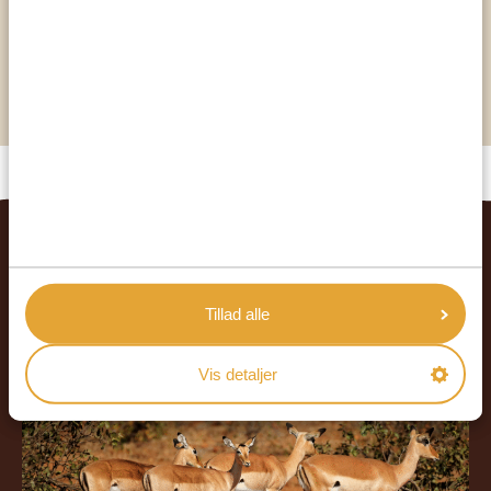
bomster-og planteparadise
her hersker livet i havet, mens landpattedyr er
sparsomme!
RELATEREDE REJSER
Tillad alle
Vis detaljer