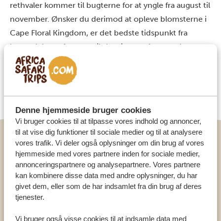
rethvaler kommer til bugterne for at yngle fra august til
november. Ønsker du derimod at opleve blomsterne i
Cape Floral Kingdom, er det bedste tidspunkt fra
begyndelsen af august til slutningen af september –
nogle gange endda længere, afhængigt af
nedbørsmængden det pågældende år. Her folder
tæpper af farverige vilde blomster sig typisk ud, når
vinteren slipper sit tag.
Denne hjemmeside bruger cookies
Vi bruger cookies til at tilpasse vores indhold og annoncer,
til at vise dig funktioner til sociale medier og til at analysere
INFORMATION OG FAKTA
vores trafik. Vi deler også oplysninger om din brug af vores
hjemmeside med vores partnere inden for sociale medier,
annonceringspartnere og analysepartnere. Vores partnere
Agulhas National Park er en drømmedestination for
kan kombinere disse data med andre oplysninger, du har
naturelskere med en eventyrlysten sjæl. Udforsk
givet dem, eller som de har indsamlet fra din brug af deres
det historiske fyrtårn og skibskirkegården i Cape
tjenester.
Floral Kingdom langs den vilde kyst, oplev nogle af
havets største pattedyr, og beundr det magiske
Vi bruger også visse cookies til at indsamle data med