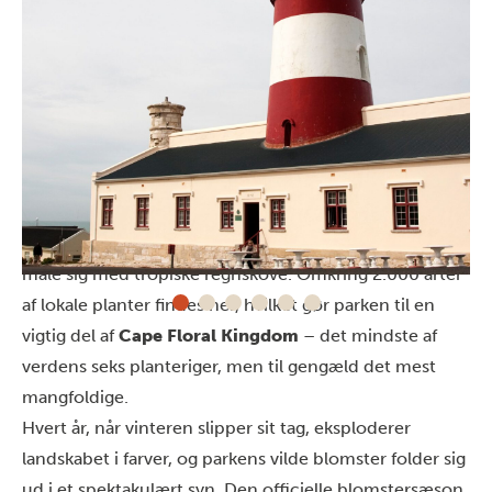
Vilde blomster i massevis
Agulhas National Park har international betydning på
grund af sin enestående plantebiodiversitet, der kan
måle sig med tropiske regnskove. Omkring 2.000 arter
af lokale planter findes her, hvilket gør parken til en
vigtig del af
Cape Floral Kingdom
– det mindste af
verdens seks planteriger, men til gengæld det mest
mangfoldige.
Hvert år, når vinteren slipper sit tag, eksploderer
landskabet i farver, og parkens vilde blomster folder sig
ud i et spektakulært syn. Den officielle blomstersæson