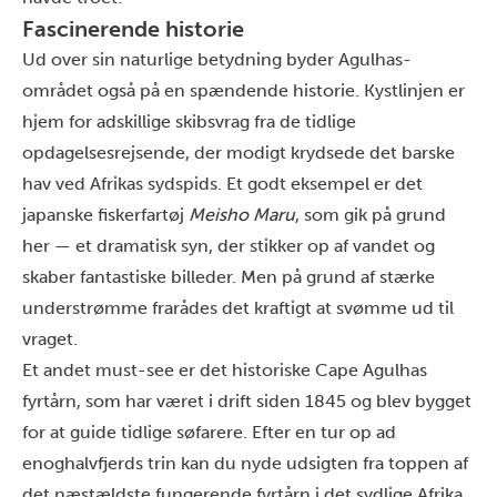
Fascinerende historie
Ud over sin naturlige betydning byder Agulhas-
området også på en spændende historie. Kystlinjen er
hjem for adskillige skibsvrag fra de tidlige
opdagelsesrejsende, der modigt krydsede det barske
hav ved Afrikas sydspids. Et godt eksempel er det
japanske fiskerfartøj
Meisho Maru
, som gik på grund
her — et dramatisk syn, der stikker op af vandet og
skaber fantastiske billeder. Men på grund af stærke
understrømme frarådes det kraftigt at svømme ud til
vraget.
Et andet must-see er det historiske Cape Agulhas
fyrtårn, som har været i drift siden 1845 og blev bygget
for at guide tidlige søfarere. Efter en tur op ad
enoghalvfjerds trin kan du nyde udsigten fra toppen af
det næstældste fungerende fyrtårn i det sydlige Afrika,