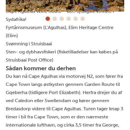
Hvalsafari
Cape Agulhas Wine Route – den sydligste vinrute i
Sydafrika!
Fyrtårnsmuseum (L’Agulhas), Elim Heritage Centre
(Elim)
Svømning i Struisbaai
Sten- og dybhavsfiskeri (fisketilladelser kan købes på
Struisbaai Post Office)
Sådan kommer du derhen
Du kan nå Cape Agulhas via motorvej N2, som fører fra
Cape Town langs østkysten gennem Garden Route til
Gqeberha (tidligere Port Elizabeth). Herfra drejer du af
ved Caledon eller Swellendam og kører gennem
Bredasdorp videre til Cape Agulhas. Turen tager knap 3
timer i bil fra Cape Town, som er den nærmeste
internationale lufthavn, og cirka 3,5 timer fra George,