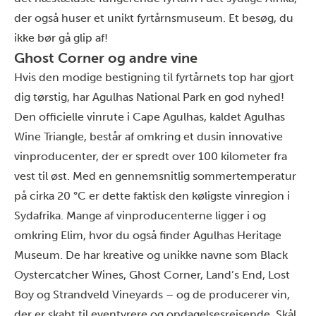
der også huser et unikt fyrtårnsmuseum. Et besøg, du
ikke bør gå glip af!
Ghost Corner og andre vine
Hvis den modige bestigning til fyrtårnets top har gjort
dig tørstig, har Agulhas National Park en god nyhed!
Den officielle vinrute i Cape Agulhas, kaldet Agulhas
Wine Triangle, består af omkring et dusin innovative
vinproducenter, der er spredt over 100 kilometer fra
vest til øst. Med en gennemsnitlig sommertemperatur
på cirka 20 °C er dette faktisk den køligste vinregion i
Sydafrika. Mange af vinproducenterne ligger i og
omkring Elim, hvor du også finder Agulhas Heritage
Museum. De har kreative og unikke navne som Black
Oystercatcher Wines, Ghost Corner, Land’s End, Lost
Boy og Strandveld Vineyards – og de producerer vin,
der er skabt til eventyrere og opdagelsesrejsende. Skål