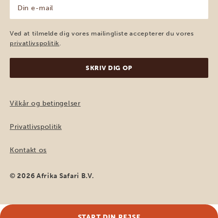
Din
e-
mail
(Påkrævet)
Ved at tilmelde dig vores mailingliste accepterer du vores
privatlivspolitik
.
Vilkår og betingelser
Privatlivspolitik
Kontakt os
© 2026 Afrika Safari B.V.
START DIN REJSE