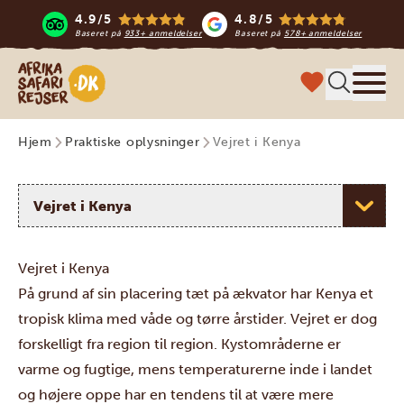
4.9/5
4.8/5
Baseret på
933+ anmeldelser
Baseret på
578+ anmeldelser
Safari-rejser i Afrika
Menu
Hjem
Praktiske oplysninger
Vejret i Kenya
Vælg et emne
Vejret i Kenya
På grund af sin placering tæt på ækvator har Kenya et
tropisk klima med våde og tørre årstider. Vejret er dog
forskelligt fra region til region
. Kystområderne er
varme og fugtige, mens temperaturerne inde i landet
og højere oppe har en tendens til at være mere