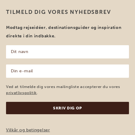
TILMELD DIG VORES NYHEDSBREV
Modtag rejseidéer, destinationsguider og inspiration
direkte i din indbakke.
Dit
navn
(Påkrævet)
Din
e-
mail
(Påkrævet)
Ved at tilmelde dig vores mailingliste accepterer du vores
privatlivspolitik
.
Vilkår og betingelser