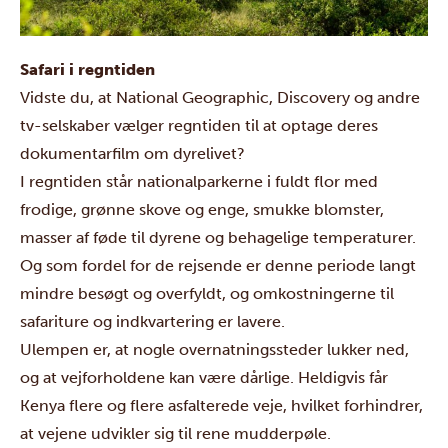
Safari i regntiden
Vidste du, at National Geographic, Discovery og andre
tv-selskaber vælger regntiden til at optage deres
dokumentarfilm om dyrelivet?
I regntiden står nationalparkerne i fuldt flor med
frodige, grønne skove og enge,
smukke blomster
,
masser af føde til dyrene
og behagelige temperaturer.
Og som fordel for de rejsende er denne periode langt
mindre besøgt og overfyldt
, og omkostningerne til
safariture og indkvartering er
lavere.
Ulempen
er, at nogle
overnatningssteder
lukker ned,
og at vejforholdene kan være dårlige. Heldigvis får
Kenya flere og flere asfalterede veje, hvilket forhindrer,
at vejene udvikler sig til rene mudderpøle.