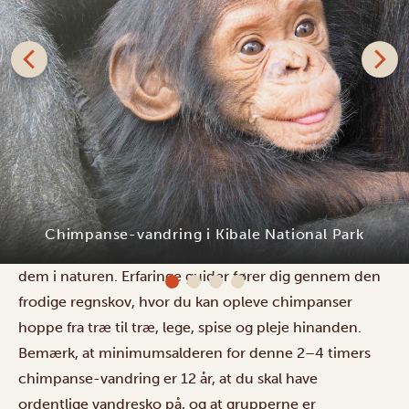
Ugandas Kibale National Park har den højeste
koncentration af chimpanser på det afrikanske
kontinent, med omkring 1.500 chimpanser fordelt på
flere grupper, hvilket giver dig en god chance for at se
Kibale Tourist Safari Lodge
dem i naturen. Erfaringe guider fører dig gennem den
frodige regnskov, hvor du kan opleve chimpanser
hoppe fra træ til træ, lege, spise og pleje hinanden.
Bemærk, at minimumsalderen for denne 2–4 timers
chimpanse-vandring er 12 år, at du skal have
ordentlige vandresko på, og at grupperne er