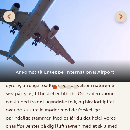
Du ankommer til Entebbe International Airport, din
indgang til Ugandas mangfoldige skønhed! Dette er
landet for spændende gorilla- og chimpanse-
vandringer i bjergene, fantastiske safarier med rigt
Karibu Guesthouse Entebbe
dyreliv, utrolige roadtrips og oplevelser i naturen til
søs, på cykel, til hest eller til fods. Oplev den varme
gæstfrihed fra det ugandiske folk, og bliv forbløffet
over de kulturelle møder med de forskellige
oprindelige stammer. Med os får du det hele! Vores
chauffør venter på dig i lufthavnen med et skilt med