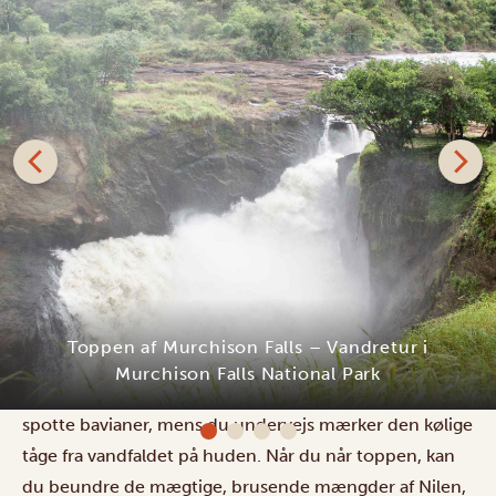
Følg i fodsporene på berømtheder som Winston
Churchill og bestig toppen af Murchison Falls! Denne
45-minutters vandretur er relativt let, da stien er
belagt med trapper og gangbroer. Med lidt held kan du
Bamboo Village Safari Lodge
spotte bavianer, mens du undervejs mærker den kølige
tåge fra vandfaldet på huden. Når du når toppen, kan
du beundre de mægtige, brusende mængder af Nilen,