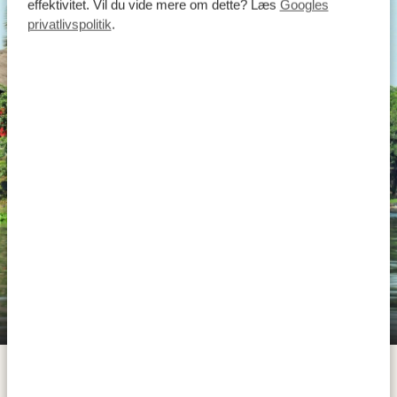
effektivitet. Vil du vide mere om dette? Læs
Googles
privatlivspolitik
.
På din første dag i Uganda sætter du straks kurs mod
vejen for at få de første indtryk af landet på en tre
timers køretur til Jinja. Fra Entebbe kører du først til
hovedstaden Kampala, og derfra fortsætter du til den
The Haven - Eco River Lodge
energifyldte by Jinja. Lige før du når byen ved bredden
af Lake Victoria, krydser du broen ved Nilenes start og