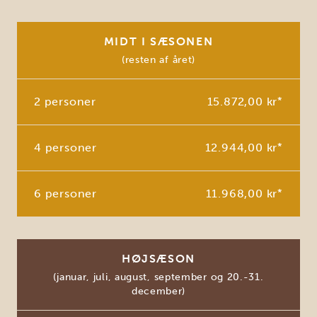
MIDT I SÆSONEN
(resten af året)
2 personer
15.872,00 kr
*
4 personer
12.944,00 kr
*
6 personer
11.968,00 kr
*
HØJSÆSON
(januar, juli, august, september og 20.-31.
december)