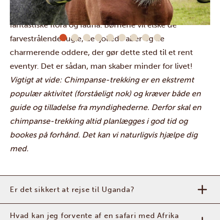
Bigodi Wetland Sanctuary kan I beundre den
fantastiske flora og fauna. Børnene vil elske de
farvestrålende fugle, de fjollede aber og de
charmerende oddere, der gør dette sted til et rent
eventyr. Det er sådan, man skaber minder for livet!
Vigtigt at vide: Chimpanse-trekking er en ekstremt
populær aktivitet (forståeligt nok) og kræver både en
guide og tilladelse fra myndighederne. Derfor skal en
chimpanse-trekking altid planlægges i god tid og
bookes på forhånd. Det kan vi naturligvis hjælpe dig
med.
Er det sikkert at rejse til Uganda?
Hvad kan jeg forvente af en safari med Afrika