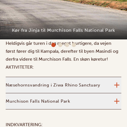
Gør dig klar til en ægte roadtrip, for i dag kører du seks
timer fra Jinja til det imponerende Murchison Falls
National Park. I gamle dage fulgte opdagelsesrejsende
Nilen helt op til vandfaldene – og det tog en evighed.
Bamboo Village Safari Lodge
Heldigvis går turen i dag meget hurtigere, da vejen
først fører dig til Kampala, derefter til byen Masindi og
derfra videre til Murchison Falls. En skøn køretur!
AKTIVITETER:
Næsehornsvandring i Ziwa Rhino Sanctuary
Murchison Falls National Park
INDKVARTERING: