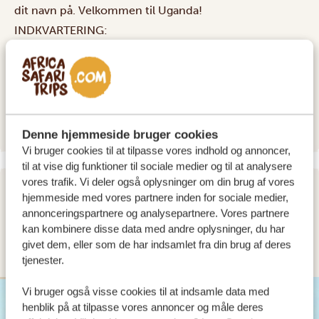
dit navn på. Velkommen til Uganda!
INDKVARTERING:
Karibu Guesthouse Entebbe
SILVER
Lake Victoria Serena Golf Resort and Spa
GOLD
Protea Hotel Entebbe
PLATINUM
Denne hjemmeside bruger cookies
Vi bruger cookies til at tilpasse vores indhold og annoncer,
til at vise dig funktioner til sociale medier og til at analysere
vores trafik. Vi deler også oplysninger om din brug af vores
hjemmeside med vores partnere inden for sociale medier,
DAG 2
annonceringspartnere og analysepartnere. Vores partnere
KØR FRA ENTEBBE / KAMPALA TIL
kan kombinere disse data med andre oplysninger, du har
JINJA
givet dem, eller som de har indsamlet fra din brug af deres
tjenester.
Vi bruger også visse cookies til at indsamle data med
SILVER
henblik på at tilpasse vores annoncer og måle deres