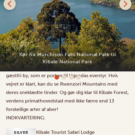
I dag kører du fra Murchison Falls til Kibale National
Park. Denne 6-timers tur fører dig forbi indbydende
landsbyer, regnskove, charmerende teplantager og
fascinerende kratersøer mod Fort Portal – en venlig og
Kibale Tourist Safari Lodge
gæstfri by, som er porten til Ugandas eventyr. Hvis
vejret er klart, kan du se Rwenzori Mountains med
deres sneklædte tinder. Og gør dig klar til Kibale Forest,
verdens primathovedstad med ikke færre end 13
forskellige arter af aber!
INDKVARTERING:
Kibale Tourist Safari Lodge
SILVER