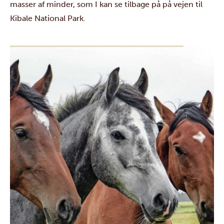
masser af minder, som I kan se tilbage på på vejen til
Kibale National Park
.
I Kibales frodige, smaragdgrønne skov tager I sammen
på chimpanse-trekking, og under en sumpvandring i