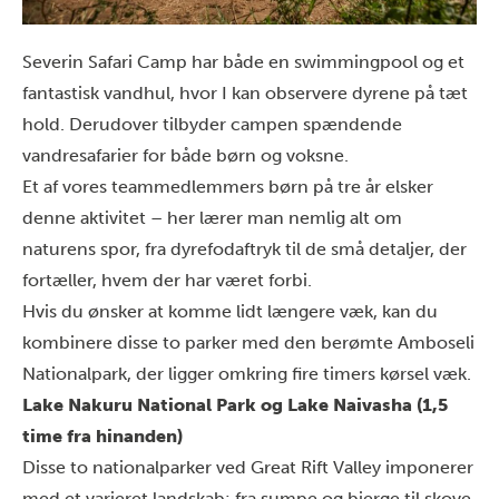
Severin Safari Camp
har både en swimmingpool og et
fantastisk vandhul, hvor I kan observere dyrene på tæt
hold. Derudover tilbyder campen spændende
vandresafarier for både børn og voksne.
Et af vores teammedlemmers børn på tre år elsker
denne aktivitet – her lærer man nemlig alt om
naturens spor, fra dyrefodaftryk til de små detaljer, der
fortæller, hvem der har været forbi.
Hvis du ønsker at komme lidt længere væk, kan du
kombinere disse to parker med den berømte
Amboseli
Nationalpark
, der ligger omkring fire timers kørsel væk.
Lake Nakuru National Park
og
Lake Naivasha
(1,5
time fra hinanden)
Disse to nationalparker ved Great Rift Valley imponerer
med et varieret landskab: fra sumpe og bjerge til skove