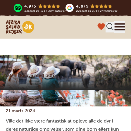
4.9/5
4.8/5
Baseret på
933+ anmeldelser
Baseret på
578+ anmeldelser
Safari-rejser i Afrika
Menu
Safari i Kenya med børn
Hjem
Blog
Safari i Kenya med børn
21 marts 2024
Ville det ikke være fantastisk at opleve alle de dyr i
deres naturlige omgivelser, som dine børn ellers kun