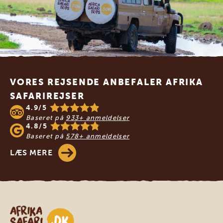
Footer
VORES REJSENDE ANBEFALER AFRIKA
SAFARIREJSER
4.9/5
Baseret på
933+ anmeldelser
4.8/5
Baseret på
578+ anmeldelser
LÆS MERE
Safari-rejser i Afrika