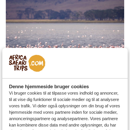
Denne hjemmeside bruger cookies
Andre højdepunkter
Samburu National Reserve
Vi bruger cookies til at tilpasse vores indhold og annoncer,
Samburu National Reserve
er kendt for sin store
til at vise dig funktioner til sociale medier og til at analysere
vores trafik. Vi deler også oplysninger om din brug af vores
bestand af elefanter. Mere end 900 af dem bevæger sig
hjemmeside med vores partnere inden for sociale medier,
frit rundt i parken i store familier. Et ophold her giver
annonceringspartnere og analysepartnere. Vores partnere
jer mulighed for at komme tættere på de blide
kan kombinere disse data med andre oplysninger, du har