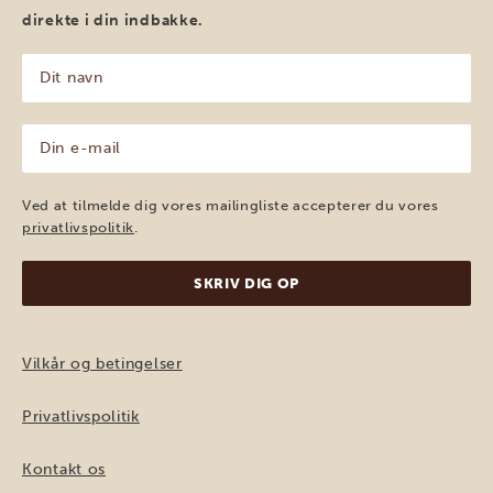
direkte i din indbakke.
Dit
navn
(Påkrævet)
Din
e-
mail
(Påkrævet)
Ved at tilmelde dig vores mailingliste accepterer du vores
privatlivspolitik
.
Vilkår og betingelser
Privatlivspolitik
Kontakt os