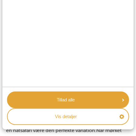
Aktiviteter for større børn og teenagere
Hvis dine børn er ældre, kan I naturligvis opleve alt det,
der allerede er nævnt – bare i et lidt højere
tempo.
Men som alle forældre ved, kræver det
indimellem lidt ekstra for at imponere de større børn.
Her er nogle aktiviteter, der uden tvivl vil vække deres
eventyrlyst og gøre safarien lige så spændende for dem
Tillad alle
som for dig.
Natsafari
Vis detaljer
Hvis en almindelig safari føles lidt for forudsigelig, kan
en natsafari være den perfekte variation.
Når mørket