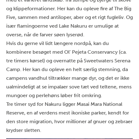
og klippeformationer. Her kan du opleve fire af The Big
Five, sammen med antiloper, aber og et rigt fugleliv. Og
især flamingoerne ved Lake Nakuru er umulige at
overse, når de farver søen lyserød.
Hvis du gerne vil lidt længere nordpå, kan du
kombinere besøget med
Ol’ Pejeta Conservancy
(ca.
tre timers kørsel) og overnatte på
Sweetwaters Serena
Camp.
Her kan du opleve en helt særlig stemning, da
campens vandhul tiltrækker mange dyr, og det er ikke
ualmindeligt at se impalaer sove tæt ved teltene, mens
mungoer og perlehøns løber frit omkring.
Tre timer syd for Nakuru ligger
Masai Mara National
Reserve
, en af verdens mest ikoniske parker, kendt for
den store migration, hvor millioner af gnuer og zebraer
krydser sletten.