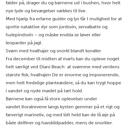
falder på, drager du og børnene ud i bushen, hvor helt
nye lyde og bevægelser vækkes til live.
Med hjælp fra erfarne guider og lys får I mulighed for at
spotte nataktive dyr som jordsvin, servalkatte og
hulepindsvin – og måske endda se løver eller
leoparder på jagt.
Svøm med hvalhajer og snorkl blandt koraller
Fra december til midten af marts kan du opleve noget
helt særligt ved Diani Beach: at
svømme med verdens
største fisk
, hvalhajen.
De er enorme og imponerende,
men helt fredelige planteædere, så du kan trygt hoppe
i vandet og nyde mødet på tæt hold.
Børnene kan også få store oplevelser under
vandet.
Koralrevene langs kysten gemmer på et rigt og
farverigt marineliv, og med lidt held kan de få øje på
både delfiner og havskildpadder, mens de snorkler.