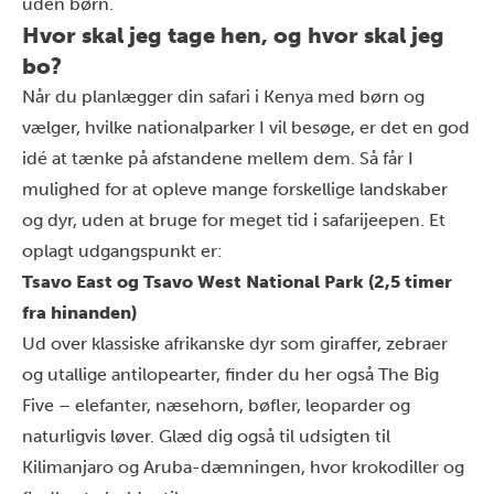
uden børn.
Hvor skal jeg tage hen, og hvor skal jeg
bo?
Når du planlægger din safari i Kenya med børn og
vælger, hvilke nationalparker I vil besøge, er det en god
idé at tænke på afstandene mellem dem. Så får I
mulighed for at opleve mange forskellige landskaber
og dyr, uden at bruge for meget tid i safarijeepen. Et
oplagt udgangspunkt er:
Tsavo East
og
Tsavo West National Park
(2,5 timer
fra hinanden)
Ud over klassiske afrikanske dyr som giraffer, zebraer
og utallige antilopearter, finder du her også The Big
Five – elefanter, næsehorn, bøfler, leoparder og
naturligvis løver. Glæd dig også til udsigten til
Kilimanjaro og Aruba-dæmningen, hvor krokodiller og