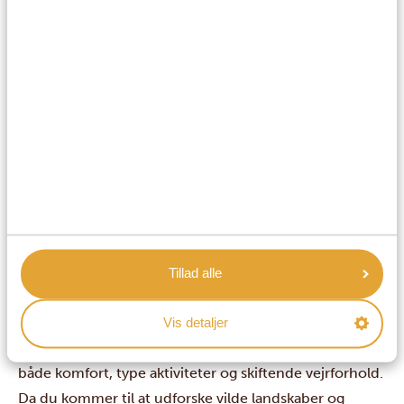
Hvilke sprog taler man i Kenya?
Er kenyanerne venlige?
Hvordan hilser man på folk på swahili?
Hvad er tidsforskellen?
Tillad alle
Hvad skal man medbringe?
Hvad skal man pakke til en safari i Kenya?
Vis detaljer
Når du skal pakke til en safari, er det vigtigt at tænke på
både komfort, type aktiviteter og skiftende vejrforhold.
Da du kommer til at udforske vilde landskaber og