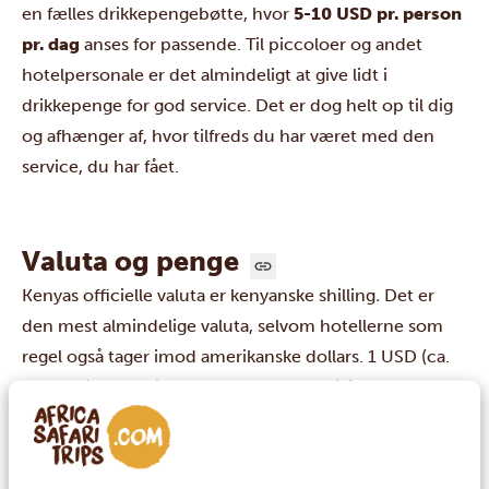
en fælles drikkepengebøtte, hvor
5-10 USD pr. person
pr. dag
anses for passende. Til piccoloer og andet
hotelpersonale er det almindeligt at give lidt i
drikkepenge for god service. Det er dog helt op til dig
og afhænger af, hvor tilfreds du har været med den
service, du har fået.
Valuta og penge
Kenyas officielle valuta er kenyanske shilling
.
Det er
den mest almindelige valuta, selvom hotellerne som
regel også tager imod amerikanske dollars. 1 USD (ca.
6,5 DKK) svarer til ca. 110 kenyanske shilling. De fleste
steder kan man også betale med kreditkort. Vi
anbefaler dog, at du altid har lidt kenyanske shilling
ved hånden.