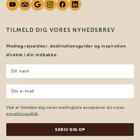
TILMELD DIG VORES NYHEDSBREV
Modtag rejseidéer, destinationsguider og inspiration
direkte i din indbakke.
Dit
navn
(Påkrævet)
Din
e-
mail
(Påkrævet)
Ved at tilmelde dig vores mailingliste accepterer du vores
privatlivspolitik
.