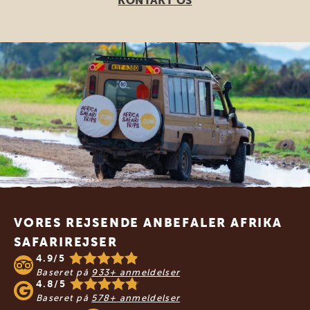
KONTAKT OS
Footer
VORES REJSENDE ANBEFALER AFRIKA
SAFARIREJSER
4.9/5
Baseret på
933+ anmeldelser
4.8/5
Baseret på
578+ anmeldelser