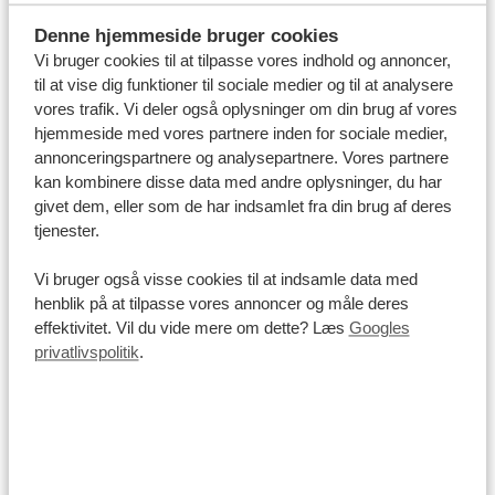
Denne hjemmeside bruger cookies
Vi bruger cookies til at tilpasse vores indhold og annoncer,
Hvor mange penge skal jeg tage med til
til at vise dig funktioner til sociale medier og til at analysere
Kenya?
vores trafik. Vi deler også oplysninger om din brug af vores
hjemmeside med vores partnere inden for sociale medier,
annonceringspartnere og analysepartnere. Vores partnere
kan kombinere disse data med andre oplysninger, du har
Sprog og kultur
givet dem, eller som de har indsamlet fra din brug af deres
tjenester.
Inden du rejser til Kenya, er du måske nysgerrig efter at
lære mere om kulturen, sproget og hverdagslivet. At
Vi bruger også visse cookies til at indsamle data med
kende til disse små, men vigtige, detaljer giver din rejse
henblik på at tilpasse vores annoncer og måle deres
en ekstra dimension og gør det nemmere at komme i
effektivitet. Vil du vide mere om dette? Læs
Googles
privatlivspolitik
.
kontakt med de mennesker, du møder undervejs.
Herunder finder du praktisk information om det
kenyanske sprog, kulturen og lokale skikke.