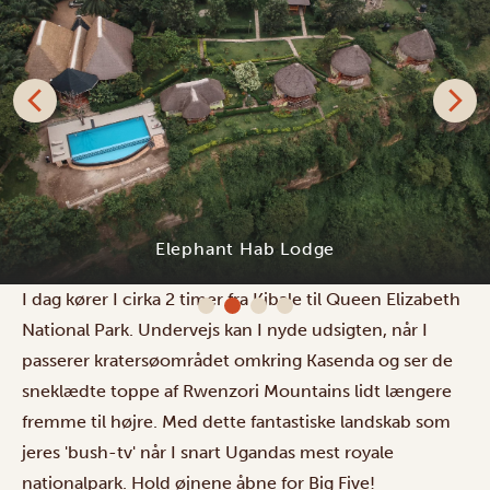
Elephant Hab Lodge
I dag kører I cirka 2 timer fra Kibale til Queen Elizabeth
National Park. Undervejs kan I nyde udsigten, når I
passerer kratersøområdet omkring Kasenda og ser de
sneklædte toppe af Rwenzori Mountains lidt længere
fremme til højre. Med dette fantastiske landskab som
jeres 'bush-tv' når I snart Ugandas mest royale
nationalpark. Hold øjnene åbne for Big Five!