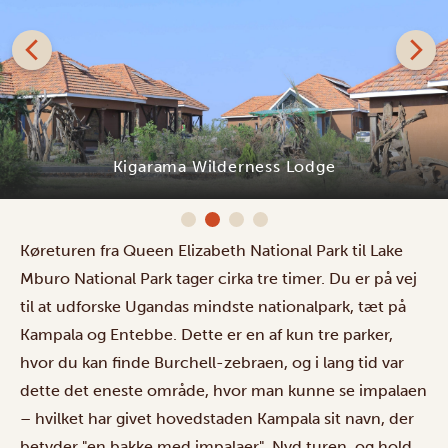
Kigarama Wilderness Lodge
Køreturen fra Queen Elizabeth National Park til Lake
Mburo National Park tager cirka tre timer. Du er på vej
til at udforske Ugandas mindste nationalpark, tæt på
Kampala og Entebbe. Dette er en af kun tre parker,
hvor du kan finde Burchell-zebraen, og i lang tid var
dette det eneste område, hvor man kunne se impalaen
– hvilket har givet hovedstaden Kampala sit navn, der
betyder "en bakke med impalaer". Nyd turen, og hold