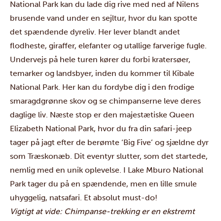
National Park
kan du lade dig rive med ned af Nilens
brusende vand under en sejltur, hvor du kan spotte
det spændende dyreliv. Her lever blandt andet
flodheste, giraffer, elefanter og utallige farverige fugle.
Undervejs på hele turen kører du forbi kratersøer,
temarker og landsbyer, inden du kommer til
Kibale
National Park
. Her kan du fordybe dig i den frodige
smaragdgrønne skov og se chimpanserne leve deres
daglige liv. Næste stop er den majestætiske
Queen
Elizabeth National Park
, hvor du fra din safari-jeep
tager på jagt efter de berømte ‘Big Five’ og sjældne dyr
som Træskonæb. Dit eventyr slutter, som det startede,
nemlig med en unik oplevelse. I
Lake Mburo National
Park
tager du på en spændende, men en lille smule
uhyggelig, natsafari. Et absolut must-do!
Vigtigt at vide: Chimpanse-trekking er en ekstremt