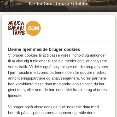
Karibu Guesthouse Entebbe
Du ankommer til Entebbe International Airport, din
indgang til Ugandas mangfoldige skønhed! Dette er
landet for spændende gorilla- og chimpanse-
vandringer i bjergene, fantastiske safarier med rigt
Denne hjemmeside bruger cookies
dyreliv, utrolige roadtrips og oplevelser i naturen til
Vi bruger cookies til at tilpasse vores indhold og annoncer,
til at vise dig funktioner til sociale medier og til at analysere
søs, på cykel, til hest eller til fods. Oplev den varme
vores trafik. Vi deler også oplysninger om din brug af vores
gæstfrihed fra det ugandiske folk, og bliv forbløffet
hjemmeside med vores partnere inden for sociale medier,
over de kulturelle møder med de forskellige
annonceringspartnere og analysepartnere. Vores partnere
oprindelige stammer. Med os får du det hele! Vores
kan kombinere disse data med andre oplysninger, du har
givet dem, eller som de har indsamlet fra din brug af deres
chauffør venter på dig i lufthavnen med et skilt med
tjenester.
dit navn på. Velkommen til Uganda!
INDKVARTERING:
Vi bruger også visse cookies til at indsamle data med
henblik på at tilpasse vores annoncer og måle deres