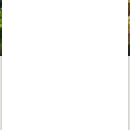
Bamboo Village Safari Lodge
I dag kører du fra Entebbe/Kampala til Murchison Falls
National Park. Turen er en 345 kilometers rejse, hvor
du oplever det ægte og landlige Uganda – cirka seks
timer på ujævne asfaltveje, forbi travle markedspladser
og med smukke udsigter til grønne bakker og endeløs
savanne undervejs. Murchison Falls National Park er
Ugandas største park og hjemsted for løver, zebraer,
Ugandan kobs, impalaer, leoparder, over 500 fuglearter
og mange afrikanske elefanter – for blot at nævne