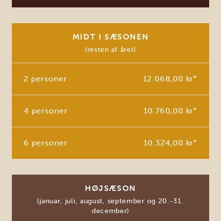
MIDT I SÆSONEN
(resten af året)
2 personer
12.068,00 kr
*
4 personer
10.760,00 kr
*
6 personer
10.324,00 kr
*
HØJSÆSON
(januar, juli, august, september og 20.-31.
december)