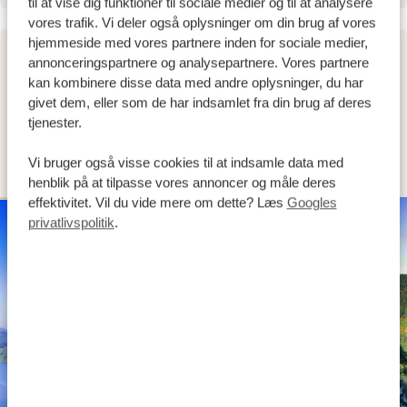
til at vise dig funktioner til sociale medier og til at analysere
vores trafik. Vi deler også oplysninger om din brug af vores
hjemmeside med vores partnere inden for sociale medier,
annonceringspartnere og analysepartnere. Vores partnere
DAG 2
kan kombinere disse data med andre oplysninger, du har
KØR FRA ENTEBBE / KAMPALA TIL
givet dem, eller som de har indsamlet fra din brug af deres
tjenester.
BWINDI IMPENETRABLE FOREST
NATIONAL PARK
Vi bruger også visse cookies til at indsamle data med
henblik på at tilpasse vores annoncer og måle deres
effektivitet. Vil du vide mere om dette? Læs
Googles
SILVER
privatlivspolitik
.