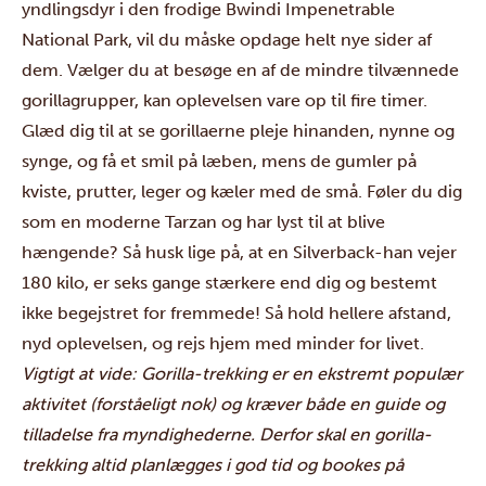
yndlingsdyr i den frodige
Bwindi Impenetrable
National Park
, vil du måske opdage helt nye sider af
dem. Vælger du at besøge en af de mindre tilvænnede
gorillagrupper, kan oplevelsen vare op til fire timer.
Glæd dig til at se gorillaerne pleje hinanden, nynne og
synge, og få et smil på læben, mens de gumler på
kviste, prutter, leger og kæler med de små. Føler du dig
som en moderne Tarzan og har lyst til at blive
hængende? Så husk lige på, at en Silverback-han vejer
180 kilo, er seks gange stærkere end dig og bestemt
ikke begejstret for fremmede! Så hold hellere afstand,
nyd oplevelsen, og rejs hjem med minder for livet.
Vigtigt at vide: Gorilla-trekking er en ekstremt populær
aktivitet (forståeligt nok) og kræver både en guide og
tilladelse fra myndighederne. Derfor skal en gorilla-
trekking altid planlægges i god tid og bookes på