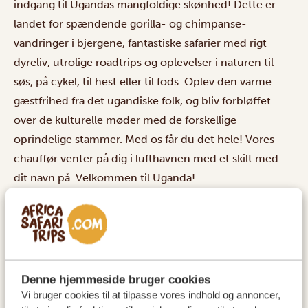
indgang til Ugandas mangfoldige skønhed! Dette er
landet for spændende gorilla- og chimpanse-
vandringer i bjergene, fantastiske safarier med rigt
dyreliv, utrolige roadtrips og oplevelser i naturen til
søs, på cykel, til hest eller til fods. Oplev den varme
gæstfrihed fra det ugandiske folk, og bliv forbløffet
over de kulturelle møder med de forskellige
oprindelige stammer. Med os får du det hele! Vores
chauffør venter på dig i lufthavnen med et skilt med
dit navn på. Velkommen til Uganda!
INDKVARTERING:
Karibu Guesthouse Entebbe
SILVER
Protea Hotel Entebbe
GOLD
Protea Hotel Entebbe
PLATINUM
Denne hjemmeside bruger cookies
Vi bruger cookies til at tilpasse vores indhold og annoncer,