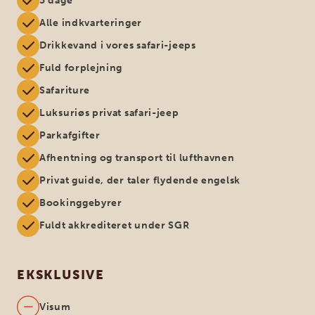
5 dage
Alle indkvarteringer
Drikkevand i vores safari-jeeps
Fuld forplejning
Safariture
Luksuriøs privat safari-jeep
Parkafgifter
Afhentning og transport til lufthavnen
Privat guide, der taler flydende engelsk
Bookinggebyrer
Fuldt akkrediteret under SGR
EKSKLUSIVE
Visum