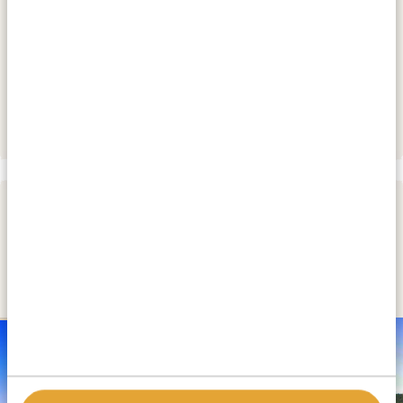
SILVER
Sector)
Gorilla Leisure Lodge (Rushaga Sector)
GOLD
Nkuringo Bwindi Gorilla Lodge (Nkuringo
PLATINUM
Sector)
DAG 3
TREKKING MED BJERGGORILLAER
I RUSHAGA (SOUTHERN SECTOR)
SILVER