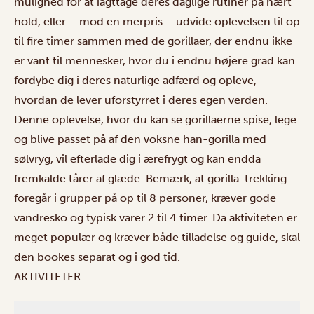
mulighed for at iagttage deres daglige rutiner på nært
hold, eller – mod en merpris – udvide oplevelsen til op
til fire timer sammen med de gorillaer, der endnu ikke
er vant til mennesker, hvor du i endnu højere grad kan
fordybe dig i deres naturlige adfærd og opleve,
hvordan de lever uforstyrret i deres egen verden.
Denne oplevelse, hvor du kan se gorillaerne spise, lege
og blive passet på af den voksne han-gorilla med
sølvryg, vil efterlade dig i ærefrygt og kan endda
fremkalde tårer af glæde. Bemærk, at gorilla-trekking
foregår i grupper på op til 8 personer, kræver gode
vandresko og typisk varer 2 til 4 timer. Da aktiviteten er
meget populær og kræver både tilladelse og guide, skal
den bookes separat og i god tid.
AKTIVITETER: