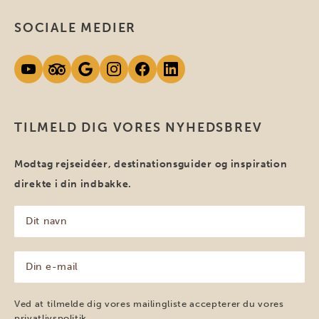
SOCIALE MEDIER
TILMELD DIG VORES NYHEDSBREV
Modtag rejseidéer, destinationsguider og inspiration
direkte i din indbakke.
Dit
navn
(Påkrævet)
Din
e-
mail
(Påkrævet)
Ved at tilmelde dig vores mailingliste accepterer du vores
privatlivspolitik
.