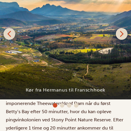
Du kan køre direkte fra Hermanus til Franschhoek efter
morgenmaden, eller starte dagen med en tidlig
morgenudflugt på Klein River, hvor du kan
(gen)opdage din kærlighed til fugle. Via den
The Lab Franschhoek
imponerende Theewaterskloof Dam når du først
Betty’s Bay efter 50 minutter, hvor du kan opleve
pingvinkolonien ved Stony Point Nature Reserve. Efter
yderligere 1 time og 20 minutter ankommer du til