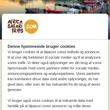
Hvor verdens kant møder havet – dér finder du Cape
Town, Sydafrikas ældste og næststørste by, fyldt med
uendelige højdepunkter! Fra Robben Island og Castle
of Good Hope for historieinteresserede, til Table
City Lodge Hotel - VA Waterfront
Mountain og Kirstenbosch Botaniske Have for
Denne hjemmeside bruger cookies
naturelskere. Boulders Beach med sin klodsede
Vi bruger cookies til at tilpasse vores indhold og annoncer,
pingvinkoloni og Hout Bay med dovne sæler vil smelte
til at vise dig funktioner til sociale medier og til at analysere
vores trafik. Vi deler også oplysninger om din brug af vores
dit hjerte, og for kulturelle oplevelser er det bedst at
hjemmeside med vores partnere inden for sociale medier,
tage til det farverige Bo-Kaap for en gratis
annonceringspartnere og analysepartnere. Vores partnere
byrundvisning. Herefter er V&A Waterfront stedet at
kan kombinere disse data med andre oplysninger, du har
være: ikke kun for mad og vin, men også til shopping
givet dem, eller som de har indsamlet fra din brug af deres
tjenester.
og en tur på Cape Wheel … eller endda en
solnedgangskrydstogt med et forfriskende glas
Vi bruger også visse cookies til at indsamle data med
champagne!
henblik på at tilpasse vores annoncer og måle deres