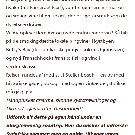
hvaler (ha’ kameraet klar!), vandre gennem vinmarker
og smage vine til en udsigt, der er lige så smuk som de
dyrebare dråber.
Vil du opleve flere dyr og nyde endnu mere vin? Så hils
på de smokingklædte lokale pingviner i kystbyen
Betty’s Bay (den afrikanske pingvinkolonis hjemstavn),
og nyd Franschhoeks franske flair og vine i
verdensklasse.
Rejsen rundes af med stil i Stellenbosch – en by med
historiske gader, udsøgt mad og en vinkælder, du ikke
må gå glip af.
Håndplukket charme, skønne kyststrækninger og
klirrende glas venter. Gesondheid!
Udforsk alt dette på egen hånd under en
uforglemmelig roadtrip. Hvis du ønsker at udforske
Sydafrika sammen med en guide, tilbyder vores