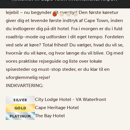
af byens varme velkomst og livlige stemning. Hent din
City Lodge Hotel - VA Waterfront
lejebil – nu begynder dit eventyr! Den første køretur
giver dig et levende første indtryk af Cape Town, inden
du indlogerer dig på dit hotel. Fra i morgen er du i fuld
roadtrip-mode og udforsker i dit eget tempo. Fordelen
ved selv at køre? Total frihed! Du vælger, hvad du vil se,
hvornår du vil køre, og hvor længe du vil blive. Og med
vores praktiske rejseguide og liste over lokale
spisesteder og must-stop steder, er du klar til en
uforglemmelig rejse!
INDKVARTERING:
City Lodge Hotel - VA Waterfront
SILVER
Cape Heritage Hotel
GOLD
The Bay Hotel
PLATINUM