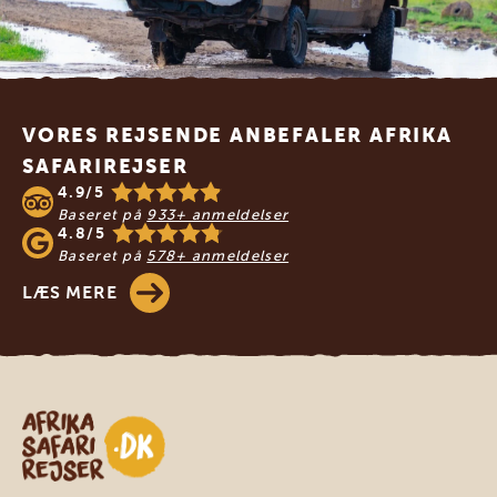
Footer
VORES REJSENDE ANBEFALER AFRIKA
SAFARIREJSER
4.9/5
Baseret på
933+ anmeldelser
4.8/5
Baseret på
578+ anmeldelser
LÆS MERE
Safari-rejser i Afrika