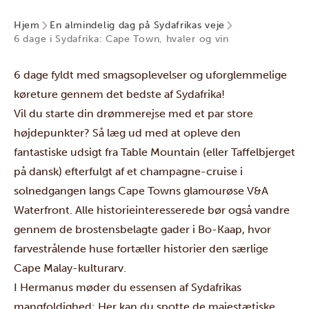
Hjem
En almindelig dag på Sydafrikas veje
6 dage i Sydafrika: Cape Town, hvaler og vin
6 dage fyldt med smagsoplevelser og uforglemmelige
køreture gennem det bedste af Sydafrika!
Vil du starte din drømmerejse med et par store
højdepunkter? Så læg ud med at opleve den
fantastiske udsigt fra Table Mountain (eller Taffelbjerget
på dansk) efterfulgt af et champagne-cruise i
solnedgangen langs Cape Towns glamourøse V&A
Waterfront. Alle historieinteresserede bør også vandre
gennem de brostensbelagte gader i Bo-Kaap, hvor
farvestrålende huse fortæller historier den særlige
Cape Malay-kulturarv.
I Hermanus møder du essensen af Sydafrikas
mangfoldighed: Her kan du spotte de majestætiske