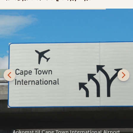
SILVER
‘Baie welkom in Suid-Afrika, Nayimkelekile eMzantsi
Afrika, Velkommen til Sydafrika!’ Når du træder ud af
Cape Town International Airport, bliver du straks mødt