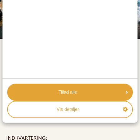
Den 122 kilometer lange køretur langs Sydafrikas kyst
til kystbyen Hermanus tager omkring to timer og byder
på fantastiske udsigter. Roadtrip? Så er du kommet til
det rette sted! Og når du først er ankommet, er der
Whale Coast Ocean Villa
masser at se og opleve. Kedsomhed? Bestemt ikke her!
AKTIVITETER:
Hermanus
Naturvandring med vinsmagning på Benguela
Tillad alle
Cove
Vis detaljer
Hvalsafari i Hermanus
INDKVARTERING: