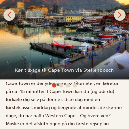
Da dette er den sidste dag på din rejseplan i Western
Cape, vil du måske få det meste ud af tiden, inden du
kører tilbage til Cape Town. Tag derfor sydpå til
Stellenbosch via Helshoogte Pass. Fra Stellenbosch til
City Lodge Hotel - VA Waterfront
Cape Town er der yderligere 52 kilometer, en køretur
på ca. 45 minutter. I Cape Town kan du (og bør du)
forkæle dig selv på denne sidste dag med en
førsteklasses middag og begynde at mindes de skønne
dage, du har haft i Western Cape... Og hvem ved?
Måske er det afslutningen på din første rejseplan –