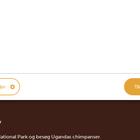
å at forsøde rejsen med et par støjreducerende
orfor ikke investere pengene i endnu flere oplevelser og
en på en af de mange spændende aktiviteter og udflugter.
 på? Så klik
her
.
jer
Til
r
 National Park og besøg Ugandas chimpanser.