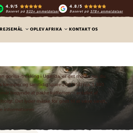
4.9/5
4.8/5
Baseret på
933+ anmeldelser
Baseret på
578+ anmeldelser
REJSEMÅL
OPLEV AFRIKA
KONTAKT OS
 en gorilla-trekking i Uganda, er det måske nu, du
ens kæmper og samtidig spare 200 USD (ca. 1.300
 småt begynde at pakke kufferten – antallet af
dsolgt. Det lyder måske for godt til at være sandt,
e informationer.