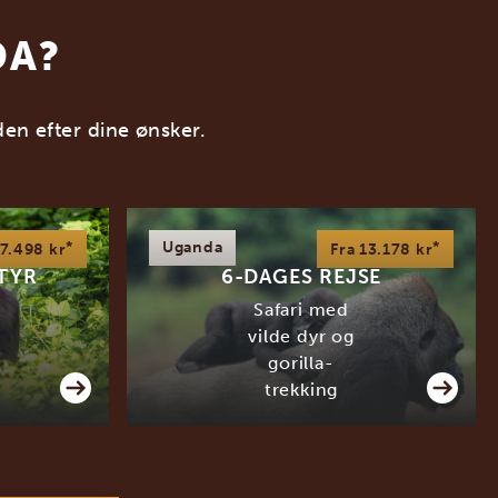
DA?
den efter dine ønsker.
*
Uganda
*
27.498 kr
Fra 13.178 kr
TYR
6-DAGES REJSE
Safari med
vilde dyr og
gorilla-
trekking