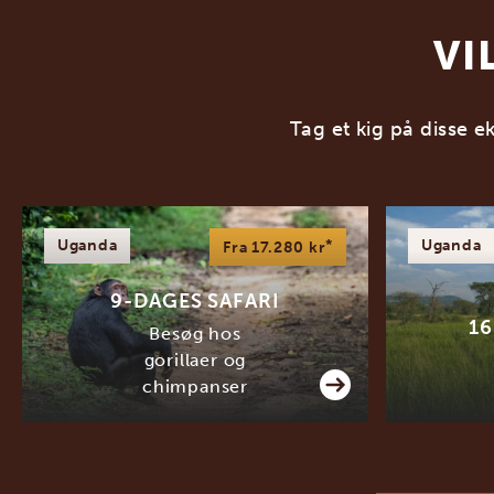
VI
Tag et kig på disse e
Uganda
*
Uganda
Fra 17.280 kr
9-DAGES SAFARI
16
Besøg hos
gorillaer og
chimpanser