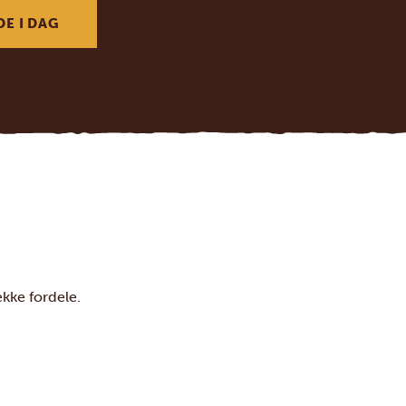
DE I DAG
kke fordele.