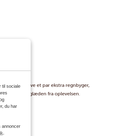
sonen
at du kan opleve et par ekstra regnbyger,
 til sociale
ores
ok til at tage glæden fra oplevelsen.
og
r, du har
es annoncer
ik
.