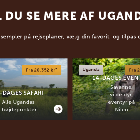
L DU SE MERE AF UGAN
ksempler på rejseplaner, vælg din favorit, og tilpas 
*
Uganda
Fra 28.352 kr
Fra 
14-DAGES EVEN
Savanne,
-DAGES SAFARI
vilde dyr,
Alle Ugandas
eventyr på
højdepunkter
Nilen