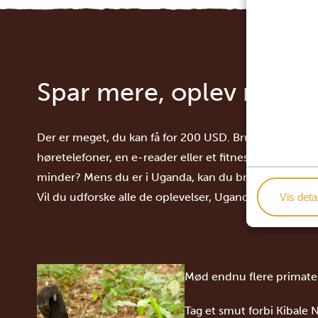
Spar mere, oplev mere
Der er meget, du kan få for 200 USD. Brug pengene p
høretelefoner, en e-reader eller et fitnessur. Eller hv
minder? Mens du er i Uganda, kan du bruge besparels
Vil du udforske alle de oplevelser, Uganda har at byde
Vis detal
Mød endnu flere primate
Tag et smut forbi Kibale