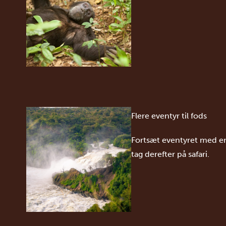
Flere eventyr til fods
Fortsæt eventyret med en
tag derefter på safari.