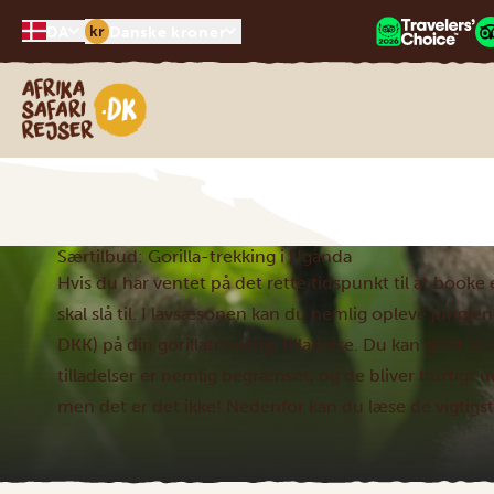
kr
DA
Danske kroner
Safari-rejser i Afrika
Særtilbud: Gorilla-trekking i Uganda
Hvis du har ventet på det rette tidspunkt til at booke
skal slå til. I lavsæsonen kan du nemlig opleve jungl
DKK) på din gorillatrekking-tilladelse. Du kan godt så
tilladelser er nemlig begrænset, og de bliver hurtigt u
men det er det ikke! Nedenfor kan du læse de vigtigst