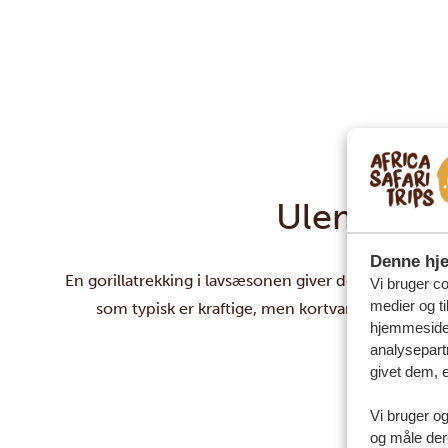
Ulemper ve
Denne hj
En gorillatrekking i lavsæsonen giver den samme fant
Vi bruger coo
medier og ti
som typisk er kraftige, men kortvarige. Med det 
hjemmeside 
analysepart
givet dem, e
Vi bruger og
og måle der