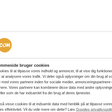
d gorilla-trekking i lavsæ
emmeside bruger cookies
astiske oplevelse som i højsæsonen. Den største forskel er, 
kies til at tilpasse vores indhold og annoncer, til at vise dig funktioner
l at analysere vores trafik. Vi deler også oplysninger om din brug af v
rette udstyr er hverken mudrede stier eller korte regnbyger n
med vores partnere inden for sociale medier, annonceringspartnere 
nere. Vores partnere kan kombinere disse data med andre oplysninge
ller som de har indsamlet fra din brug af deres tjenester.
så visse cookies til at indsamle data med henblik på at tilpasse vor
es effektivitet. Vil du vide mere om dette? Læs
Googles privatlivspolit