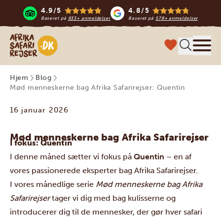
4.9/5
4.8/5
Baseret på
933+ anmeldelser
Baseret på
578+ anmeldelser
Safari-rejser i Afrika
Menu
Hjem
Blog
Mød menneskerne bag Afrika Safarirejser: Quentin
16 januar 2026
Mød menneskerne bag
Afrika Safarirejser
I fokus:
Quentin
I denne måned sætter vi fokus på
Quentin
– en af
vores passionerede eksperter bag Afrika Safarirejser.
I vores månedlige serie
Mød menneskerne bag Afrika
Safarirejser
tager vi dig med bag kulisserne og
introducerer dig til de mennesker, der gør hver safari