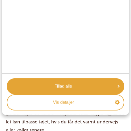
Bonus: Hvilket tip deler du altid med rejsende, inden
de rejser til Uganda?
Vejret i Uganda er behageligt hele året rundt, men
aftenerne kan være kølige. Da nationalparkerne ofte
Tillad alle
ligger flere timers kørsel fra hinanden, bør du have tøj
på, der både er behageligt og praktisk. Det er altid
Vis detaljer
bedst at klæde sig i neutrale farver på en safari, og det
gælder også for safarier i Uganda. Husk lag på lag, så du
let kan tilpasse tøjet, hvis du får det varmt undervejs
eller køligt senere.