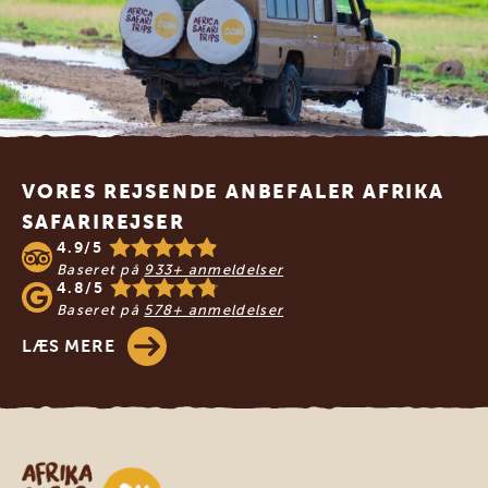
Footer
VORES REJSENDE ANBEFALER AFRIKA
SAFARIREJSER
4.9/5
Baseret på
933+ anmeldelser
4.8/5
Baseret på
578+ anmeldelser
LÆS MERE
Safari-rejser i Afrika