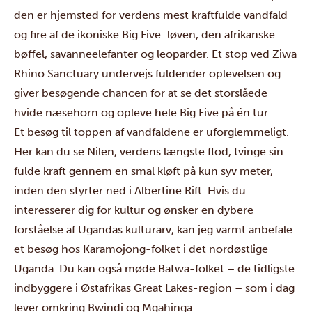
den er hjemsted for verdens mest kraftfulde vandfald
og fire af de ikoniske Big Five: løven, den afrikanske
bøffel, savanneelefanter og leoparder. Et stop ved Ziwa
Rhino Sanctuary undervejs fuldender oplevelsen og
giver besøgende chancen for at se det storslåede
hvide næsehorn og opleve hele Big Five på én tur.
Et besøg til toppen af ​​vandfaldene er uforglemmeligt.
Her kan du se Nilen, verdens længste flod, tvinge sin
fulde kraft gennem en smal kløft på kun syv meter,
inden den styrter ned i Albertine Rift. Hvis du
interesserer dig for kultur og ønsker en dybere
forståelse af Ugandas kulturarv, kan jeg varmt anbefale
et besøg hos Karamojong-folket i det nordøstlige
Uganda. Du kan også møde Batwa-folket – de tidligste
indbyggere i Østafrikas Great Lakes-region – som i dag
lever omkring Bwindi og Mgahinga.