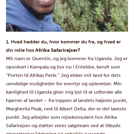
1. Hvad hedder du, hvor kommer du fra, og hvad er
din rolle hos
Afrika Safarirejser?
Mit navn er Quentin, og jeg kommer fra Uganda. Jeg er
opvokset i Kampala og bor nu i Entebbe, kendt som
“Porten til Afrikas Perle.” Jeg elsker mit land for dets
uendelige muligheder for eventyr og oplevelser. Min
kærlighed til Uganda giver mig lyst til at udforske alle
hjørner af landet – fra toppen af ​​landets højeste punkt,
Margherita Peak, ned til Albert Delta, der er det laveste
punkt. Jeg arbejder som rejsekonsulent hos Afrika
Safarirejser og støtter vores salgsteam ved at tilbyde
ekspertrejserådgivning og anbefale passende