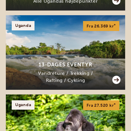
Alle Ugandas højdepunkter
Uganda
*
Fra 26.369 kr
13-DAGES EVENTYR
Vandreture / Trekking /
Rafting / Cykling
Uganda
*
Fra 27.520 kr