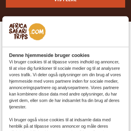
4. Hvad er det mest uforglemmelige øjeblik med
naturen, du har haft?
Jeg husker det øjeblik, som var det i går. Da vi var på
Denne hjemmeside bruger cookies
Vi bruger cookies til at tilpasse vores indhold og annoncer,
vej ned ad bjerget under en gruppevandring i
til at vise dig funktioner til sociale medier og til at analysere
Mgahinga, mødte vi en skovelefant med sin kalv, der
vores trafik. Vi deler også oplysninger om din brug af vores
græssede ved foden af ​​bjerget nær stien. Elefanten så
hjemmeside med vores partnere inden for sociale medier,
annonceringspartnere og analysepartnere. Vores partnere
os og gik pludseligt til angreb. Vores guide instruerede
kan kombinere disse data med andre oplysninger, du har
os straks i at sætte os ned og forholde os helt stille,
givet dem, eller som de har indsamlet fra din brug af deres
mens vi ventede på, at en UWA-ranger fra en anden
tjenester.
gruppe (stadig højere oppe på bjerget) skulle komme
Vi bruger også visse cookies til at indsamle data med
og sikkert omdirigere elefanten. Udmattede og
henblik på at tilpasse vores annoncer og måle deres
skrækslagne forblev vi helt stille. Trods frygten var