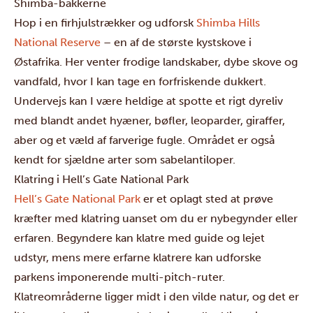
Shimba-bakkerne
Hop i en firhjulstrækker og udforsk
Shimba Hills
National Reserve
– en af de største kystskove i
Østafrika. Her venter frodige landskaber, dybe skove og
vandfald, hvor I kan tage en forfriskende dukkert.
Undervejs kan I være heldige at spotte et rigt dyreliv
med blandt andet hyæner, bøfler, leoparder, giraffer,
aber og et væld af farverige fugle. Området er også
kendt for sjældne arter som sabelantiloper.
Klatring i Hell’s Gate National Park
Hell’s Gate National Park
er et oplagt sted at prøve
kræfter med klatring uanset om du er nybegynder eller
erfaren. Begyndere kan klatre med guide og lejet
udstyr, mens mere erfarne klatrere kan udforske
parkens imponerende multi-pitch-ruter.
Klatreområderne ligger midt i den vilde natur, og det er