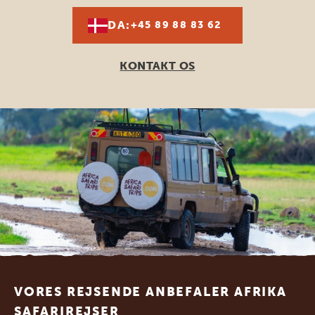
DA:
+45 89 88 83 62
KONTAKT OS
Footer
VORES REJSENDE ANBEFALER AFRIKA
SAFARIREJSER