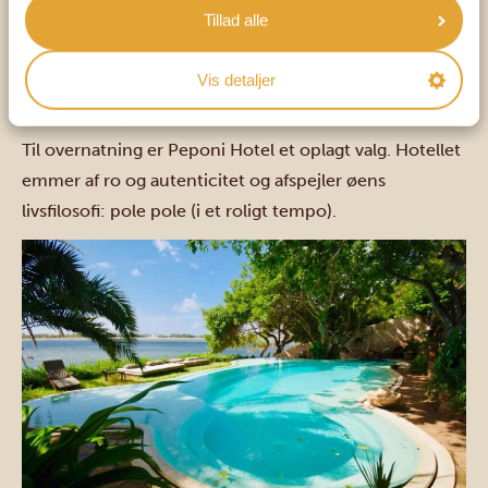
Tillad alle
eller udforsk ruinbyen
Takwa Ruins
. I november danner
øen ramme om den årlige
Lamu Festival
, som byder på
Vis detaljer
streetfood, kunst, musik og det traditionsrige
æselvæddeløb.
Til overnatning er Peponi Hotel et oplagt valg. Hotellet
emmer af ro og autenticitet og afspejler øens
livsfilosofi: pole pole (i et roligt tempo).