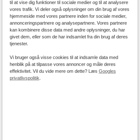
til at vise dig funktioner til sociale medier og til at analysere
At opleve Kenyas byer er en vigtig del af rejsen.
vores trafik. Vi deler også oplysninger om din brug af vores
Mombasa
byder på en spændende kombination af
hjemmeside med vores partnere inden for sociale medier,
annonceringspartnere og analysepartnere. Vores partnere
historie, kultur og kystliv, mens
Nairobi
er landets
kan kombinere disse data med andre oplysninger, du har
dynamiske hovedstad med mange kontraster.
givet dem, eller som de har indsamlet fra din brug af deres
Ud over de klassiske byrundture findes der mere
tjenester.
personlige og lokalt forankrede oplevelser. En af dem
Vi bruger også visse cookies til at indsamle data med
er
Nai Nami City Tour
, hvor tidligere gadebørn fungerer
henblik på at tilpasse vores annoncer og måle deres
som guider. De deler deres egne historier og viser sider
effektivitet. Vil du vide mere om dette? Læs
Googles
af byen, som de færreste besøgende ellers får indblik i.
privatlivspolitik
.
Turen giver et ærligt og nuanceret perspektiv på
Nairobi og er en meningsfuld måde at opleve byen på
gennem lokale fortællinger.