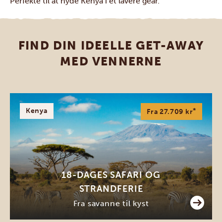
Perfekte til at nyde Kenya i et lavere gear.
FIND DIN IDEELLE GET-AWAY
MED VENNERNE
Kenya
*
Fra 27.709 kr
18-DAGES SAFARI OG
STRANDFERIE
Fra savanne til kyst