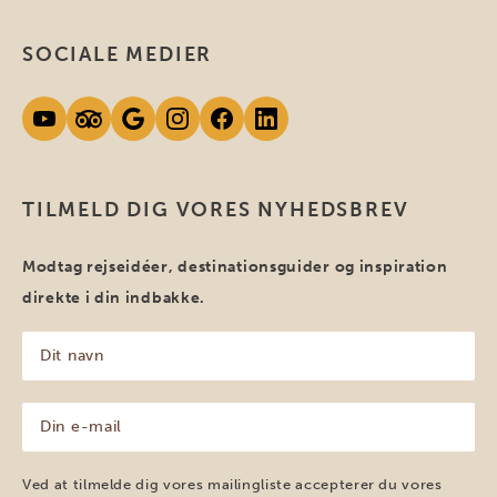
SOCIALE MEDIER
TILMELD DIG VORES NYHEDSBREV
Modtag rejseidéer, destinationsguider og inspiration
direkte i din indbakke.
Dit
navn
(Påkrævet)
Din
e-
mail
(Påkrævet)
Ved at tilmelde dig vores mailingliste accepterer du vores