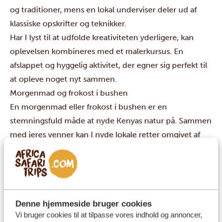
og traditioner, mens en lokal underviser deler ud af
klassiske opskrifter og teknikker.
Har I lyst til at udfolde kreativiteten yderligere, kan
oplevelsen kombineres med et malerkursus. En
afslappet og hyggelig aktivitet, der egner sig perfekt til
at opleve noget nyt sammen.
Morgenmad og frokost i bushen
En morgenmad eller frokost i bushen er en
stemningsfuld måde at nyde Kenyas natur på. Sammen
med jeres venner kan I nyde lokale retter omgivet af
landskabet, mens lydene fra naturen danner rammen
om måltidet.
Det er en rolig og sanselig oplevelse, hvor fællesskab,
mad og natur går op i en højere enhed, og som ofte
Denne hjemmeside bruger cookies
bliver et af rejsens mest mindeværdige øjeblikke.
Vi bruger cookies til at tilpasse vores indhold og annoncer,
Nai Nami byrundtur