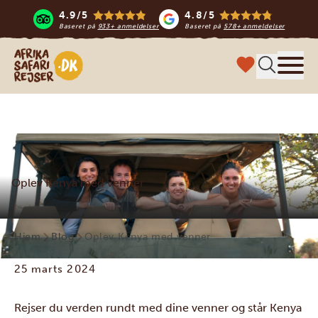
4.9/5
4.8/5
Baseret på
933+ anmeldelser
Baseret på
578+ anmeldelser
Safari-rejser i Afrika
Menu
Oplev Kenya med venner
Hjem
Blog
Oplev Kenya med venner
25 marts 2024
Rejser du verden rundt med dine venner og står Kenya