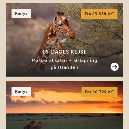
Kenya
*
Fra 23.838 kr
16-DAGES REJSE
Masser af safari + afslapning
på stranden
Kenya
*
Fra 20.729 kr